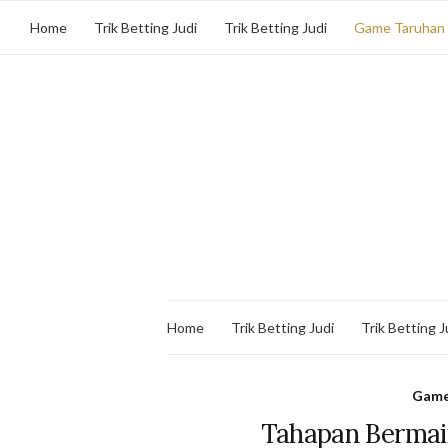
Home
Trik Betting Judi
Trik Betting Judi
Game Taruhan 
Home
Trik Betting Judi
Trik Betting J
Game
Tahapan Bermain