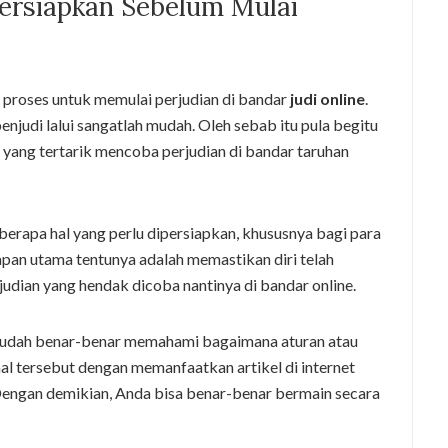
persiapkan Sebelum Mulai
 proses untuk memulai perjudian di bandar
judi online
.
enjudi lalui sangatlah mudah. Oleh sebab itu pula begitu
yang tertarik mencoba perjudian di bandar taruhan
rapa hal yang perlu dipersiapkan, khususnya bagi para
apan utama tentunya adalah memastikan diri telah
udian yang hendak dicoba nantinya di bandar online.
 sudah benar-benar memahami bagaimana aturan atau
hal tersebut dengan memanfaatkan artikel di internet
 Dengan demikian, Anda bisa benar-benar bermain secara