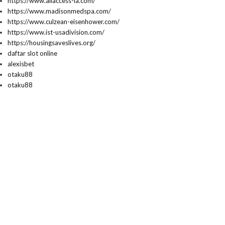
https://www.allaccess-la.com/
https://www.madisonmedspa.com/
https://www.culzean-eisenhower.com/
https://www.ist-usadivision.com/
https://housingsaveslives.org/
daftar slot online
alexisbet
otaku88
otaku88