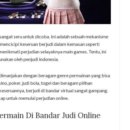
sangat seru untuk dicoba. Ini adalah sebuah mekanisme
encicipi keseruan berjudi dalam kemasan seperti
menikmati perjudian selayaknya main games. Tentu, ini
nakan oleh penjudi indonesia.
an dimanjakan dengan beragam genre permainan yang bisa
sino, poker, judi bola, togel dan beragam pilihan
keseruannya, berjudi di bandar virtual sangat gampang.
ap untuk memulai perjudian online.
ermain Di Bandar Judi Online